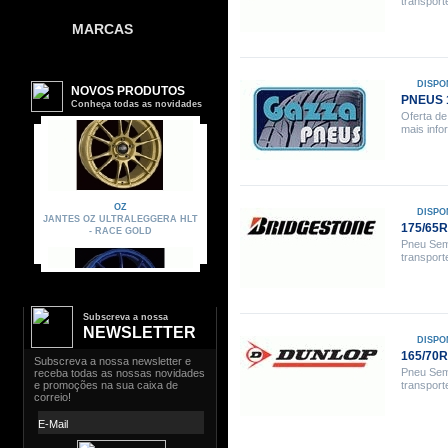
transport
MARCAS
DISPO
PNEUS 
Oferta de
mais inf
DISPO
175/65
Pneu Sem
transport
Subscreva a nossa
NEWSLETTER
DISPO
165/70R
Pneu Sem
transport