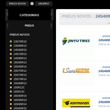
PNEUS NOVOS
245/40R17
CATEGORIAS
PNEUS NOVOS ::
245/40
O
PNEUS
PNEUS NOVOS
DISPO
245/40R
135/70R15
Oferta de
135/80R13
145/65R15
145/70R13
145/80R13
155/65R13
155/65R14
DISPO
155/70R12
245/40
155/70R13
Oferta de
155/70R14
155/80R13
155R12C
155R13C
165/60R14
DISPO
165/65R13
245/40
165/65R14
Oferta de
165/65R15