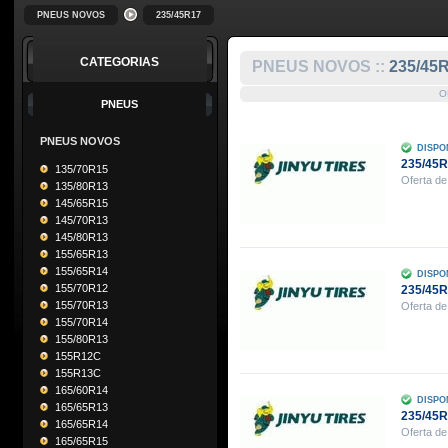
PNEUS NOVOS
235/45R17
CATEGORIAS
PNEUS NOVOS ::
235/45
O
PNEUS
PNEUS NOVOS
DISPO
235/45R
135/70R15
Oferta de
135/80R13
145/65R15
145/70R13
145/80R13
155/65R13
155/65R14
DISPO
155/70R12
235/45R
155/70R13
Oferta de
155/70R14
155/80R13
155R12C
155R13C
165/60R14
DISPO
165/65R13
235/45R
165/65R14
Oferta de
165/65R15